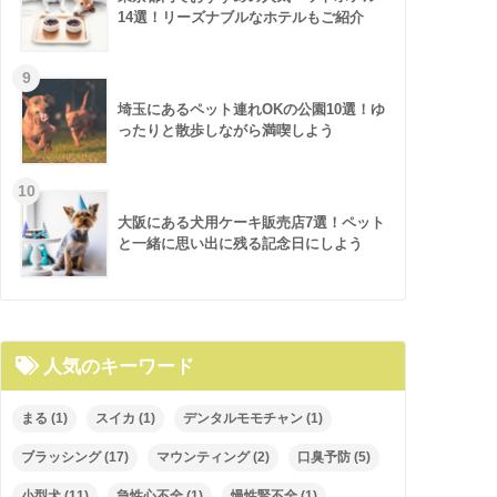
14選！リーズナブルなホテルもご紹介
埼玉にあるペット連れOKの公園10選！ゆ
ったりと散歩しながら満喫しよう
大阪にある犬用ケーキ販売店7選！ペット
と一緒に思い出に残る記念日にしよう
人気のキーワード
まる
(1)
スイカ
(1)
デンタルモモチャン
(1)
ブラッシング
(17)
マウンティング
(2)
口臭予防
(5)
小型犬
(11)
急性心不全
(1)
慢性腎不全
(1)