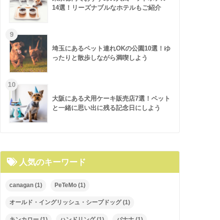
14選！リーズナブルなホテルもご紹介
埼玉にあるペット連れOKの公園10選！ゆ
ったりと散歩しながら満喫しよう
大阪にある犬用ケーキ販売店7選！ペット
と一緒に思い出に残る記念日にしよう
人気のキーワード
canagan
(1)
PeTeMo
(1)
オールド・イングリッシュ・シープドッグ
(1)
キンカロー
(1)
ハンドリング
(1)
バナナ
(1)