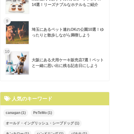
14選！リーズナブルなホテルもご紹介
埼玉にあるペット連れOKの公園10選！ゆ
ったりと散歩しながら満喫しよう
大阪にある犬用ケーキ販売店7選！ペット
と一緒に思い出に残る記念日にしよう
人気のキーワード
canagan
(1)
PeTeMo
(1)
オールド・イングリッシュ・シープドッグ
(1)
キンカロー
(1)
ハンドリング
(1)
バナナ
(1)