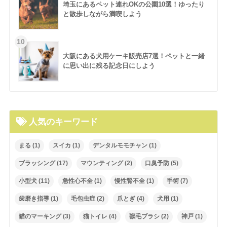
埼玉にあるペット連れOKの公園10選！ゆったり
と散歩しながら満喫しよう
大阪にある犬用ケーキ販売店7選！ペットと一緒
に思い出に残る記念日にしよう
人気のキーワード
まる
(1)
スイカ
(1)
デンタルモモチャン
(1)
ブラッシング
(17)
マウンティング
(2)
口臭予防
(5)
小型犬
(11)
急性心不全
(1)
慢性腎不全
(1)
手術
(7)
歯磨き指導
(1)
毛包虫症
(2)
爪とぎ
(4)
犬用
(1)
猫のマーキング
(3)
猫トイレ
(4)
獣毛ブラシ
(2)
神戸
(1)