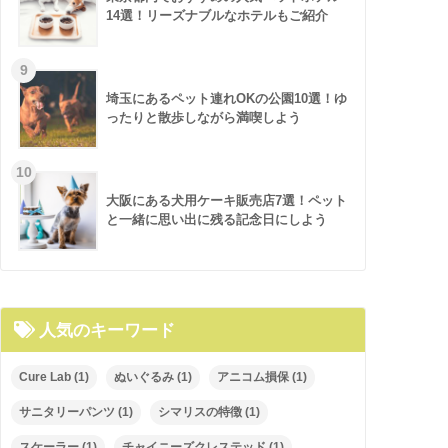
14選！リーズナブルなホテルもご紹介
埼玉にあるペット連れOKの公園10選！ゆ
ったりと散歩しながら満喫しよう
大阪にある犬用ケーキ販売店7選！ペット
と一緒に思い出に残る記念日にしよう
人気のキーワード
Cure Lab
(1)
ぬいぐるみ
(1)
アニコム損保
(1)
サニタリーパンツ
(1)
シマリスの特徴
(1)
スケーラー
(1)
チャイニーズクレステッド
(1)