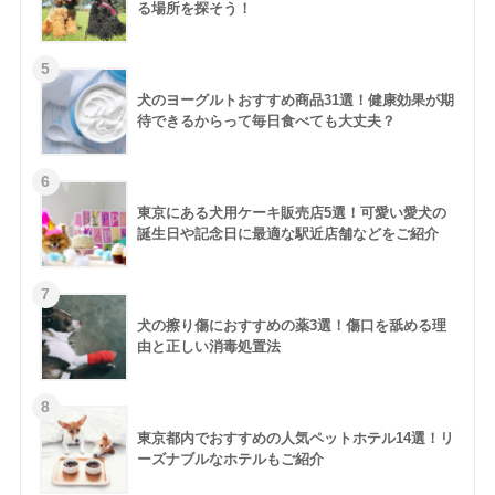
る場所を探そう！
犬のヨーグルトおすすめ商品31選！健康効果が期
待できるからって毎日食べても大丈夫？
東京にある犬用ケーキ販売店5選！可愛い愛犬の
誕生日や記念日に最適な駅近店舗などをご紹介
犬の擦り傷におすすめの薬3選！傷口を舐める理
由と正しい消毒処置法
東京都内でおすすめの人気ペットホテル14選！リ
ーズナブルなホテルもご紹介