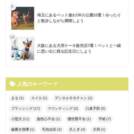
埼玉にあるペット連れOKの公園10選！ゆったり
と散歩しながら満喫しよう
大阪にある犬用ケーキ販売店7選！ペットと一緒
に思い出に残る記念日にしよう
人気のキーワード
まる
(1)
スイカ
(1)
デンタルモモチャン
(1)
ブラッシング
(17)
マウンティング
(2)
口臭予防
(5)
小型犬
(11)
急性心不全
(1)
慢性腎不全
(1)
手術
(7)
歯磨き指導
(1)
毛包虫症
(2)
爪とぎ
(4)
犬用
(1)