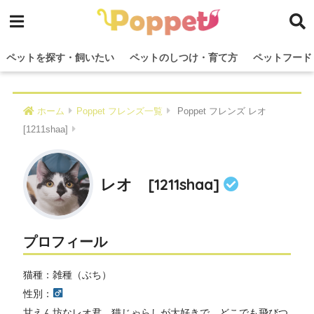
ペットを探す・飼いたい
ペットのしつけ・育て方
ペットフード
ホーム
Poppet フレンズ一覧
Poppet フレンズ レオ
[1211shaa]
レオ [1211shaa]
プロフィール
猫種：雑種（ぶち）
性別：
甘えん坊なレオ君。猫じゃらしが大好きで、どこでも飛びつ