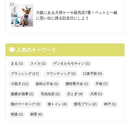
大阪にある犬用ケーキ販売店7選！ペットと一緒
に思い出に残る記念日にしよう
人気のキーワード
まる
(1)
スイカ
(1)
デンタルモモチャン
(1)
ブラッシング
(17)
マウンティング
(2)
口臭予防
(5)
小型犬
(11)
急性心不全
(1)
慢性腎不全
(1)
手術
(7)
歯磨き指導
(1)
毛包虫症
(2)
爪とぎ
(4)
犬用
(1)
猫のマーキング
(3)
猫トイレ
(4)
獣毛ブラシ
(2)
神戸
(1)
術後
(1)
飼育
(6)