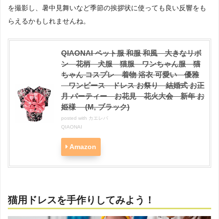
を撮影し、暑中見舞いなど季節の挨拶状に使っても良い反響をも
らえるかもしれませんね。
QIAONAI ペット服 和服 和風 大きなリボ
ン 花柄 犬服 猫服 ワンちゃん服 猫
ちゃん コスプレ 着物 浴衣 可愛い 優雅
ワンピース ドレス お祭り 結婚式 お正
月 パーティー お花見 花火大会 新年 お
姫様 (M, ブラック)
posted with
カエレバ
QIAONAI
Amazon
猫用ドレスを手作りしてみよう！