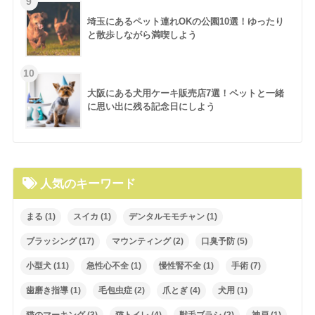
埼玉にあるペット連れOKの公園10選！ゆったり
と散歩しながら満喫しよう
大阪にある犬用ケーキ販売店7選！ペットと一緒
に思い出に残る記念日にしよう
人気のキーワード
まる
(1)
スイカ
(1)
デンタルモモチャン
(1)
ブラッシング
(17)
マウンティング
(2)
口臭予防
(5)
小型犬
(11)
急性心不全
(1)
慢性腎不全
(1)
手術
(7)
歯磨き指導
(1)
毛包虫症
(2)
爪とぎ
(4)
犬用
(1)