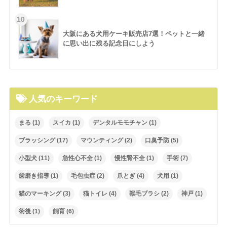
大阪にある犬用ケーキ販売店7選！ペットと一緒
に思い出に残る記念日にしよう
人気のキーワード
まる
(1)
スイカ
(1)
デンタルモモチャン
(1)
ブラッシング
(17)
マウンティング
(2)
口臭予防
(5)
小型犬
(11)
急性心不全
(1)
慢性腎不全
(1)
手術
(7)
歯磨き指導
(1)
毛包虫症
(2)
爪とぎ
(4)
犬用
(1)
猫のマーキング
(3)
猫トイレ
(4)
獣毛ブラシ
(2)
神戸
(1)
術後
(1)
飼育
(6)