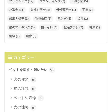
ブラッシング
(17)
マウンティング
(2)
口臭予防
(5)
小型犬
(11)
急性心不全
(1)
慢性腎不全
(1)
手術
(7)
歯磨き指導
(1)
毛包虫症
(2)
爪とぎ
(4)
犬用
(1)
猫のマーキング
(3)
猫トイレ
(4)
獣毛ブラシ
(2)
神戸
(1)
術後
(1)
飼育
(6)
カテゴリー
ペットを探す・飼いたい
94
犬の種類
16
猫の種類
18
ペットの寿命
5
犬の性格
13