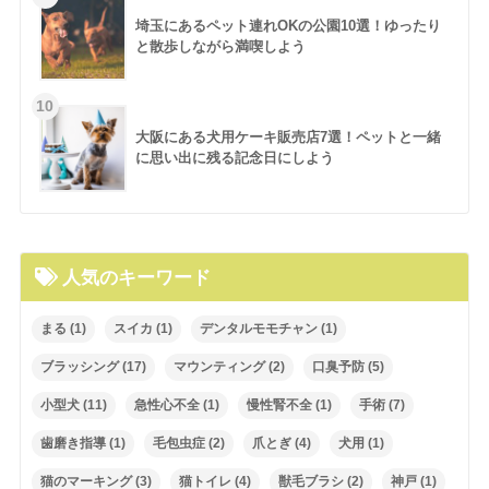
埼玉にあるペット連れOKの公園10選！ゆったり
と散歩しながら満喫しよう
大阪にある犬用ケーキ販売店7選！ペットと一緒
に思い出に残る記念日にしよう
人気のキーワード
まる
(1)
スイカ
(1)
デンタルモモチャン
(1)
ブラッシング
(17)
マウンティング
(2)
口臭予防
(5)
小型犬
(11)
急性心不全
(1)
慢性腎不全
(1)
手術
(7)
歯磨き指導
(1)
毛包虫症
(2)
爪とぎ
(4)
犬用
(1)
猫のマーキング
(3)
猫トイレ
(4)
獣毛ブラシ
(2)
神戸
(1)