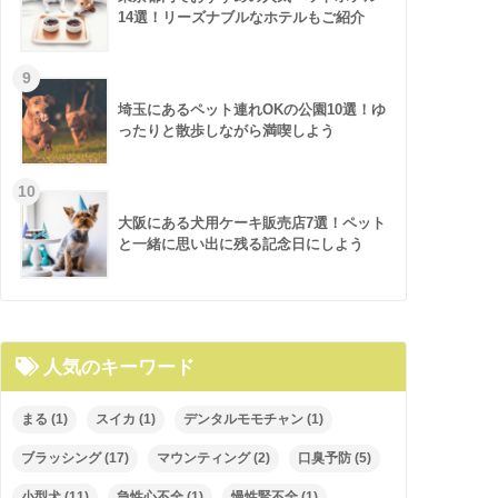
14選！リーズナブルなホテルもご紹介
埼玉にあるペット連れOKの公園10選！ゆ
ったりと散歩しながら満喫しよう
大阪にある犬用ケーキ販売店7選！ペット
と一緒に思い出に残る記念日にしよう
人気のキーワード
まる
(1)
スイカ
(1)
デンタルモモチャン
(1)
ブラッシング
(17)
マウンティング
(2)
口臭予防
(5)
小型犬
(11)
急性心不全
(1)
慢性腎不全
(1)