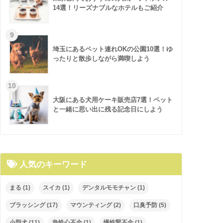
14選！リーズナブルなホテルもご紹介
埼玉にあるペット連れOKの公園10選！ゆ
ったりと散歩しながら満喫しよう
大阪にある犬用ケーキ販売店7選！ペット
と一緒に思い出に残る記念日にしよう
人気のキーワード
まる
(1)
スイカ
(1)
デンタルモモチャン
(1)
ブラッシング
(17)
マウンティング
(2)
口臭予防
(5)
小型犬
(11)
急性心不全
(1)
慢性腎不全
(1)