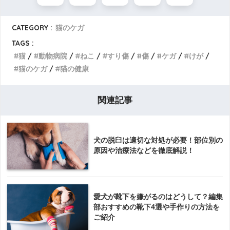
CATEGORY :
猫のケガ
TAGS :
猫
動物病院
ねこ
すり傷
傷
ケガ
けが
猫のケガ
猫の健康
関連記事
犬の脱臼は適切な対処が必要！部位別の
原因や治療法などを徹底解説！
愛犬が靴下を嫌がるのはどうして？編集
部おすすめの靴下4選や手作りの方法を
ご紹介