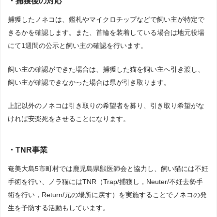
・捕獲後の対応
捕獲したノネコは、鑑札やマイクロチップなどで飼い主が特定で
きるかを確認します。また、首輪を装着している場合は地元役場
にて1週間の公示と飼い主の確認を行います。
飼い主の確認ができた場合は、捕獲した猫を飼い主へ引き渡し、
飼い主が確認できなかった場合は県が引き取ります。
上記以外のノネコは引き取りの希望者を募り、引き取り希望がな
ければ安楽死をさせることになります。
・TNR事業
奄美大島5市町村では鹿児島県獣医師会と協力し、飼い猫には不妊
手術を行い、ノラ猫にはTNR（Trap/捕獲し，Neuter/不妊去勢手
術を行い，Return/元の場所に戻す）を実施することでノネコの発
生を予防する活動もしています。