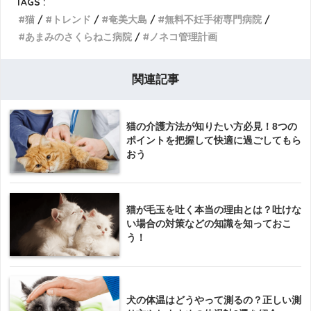
TAGS :
猫
トレンド
奄美大島
無料不妊手術専門病院
あまみのさくらねこ病院
ノネコ管理計画
関連記事
猫の介護方法が知りたい方必見！8つの
ポイントを把握して快適に過ごしてもら
おう
猫が毛玉を吐く本当の理由とは？吐けな
い場合の対策などの知識を知っておこ
う！
犬の体温はどうやって測るの？正しい測