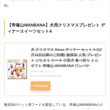
ね。
【帝塚山WANBANA】犬用クリスマスプレゼント デ
ィナースイーツセットA
犬 クリスマス Xmas ディナー セット A (12
月16日以降のご到着) 無添加 人気 プレゼン
ト ごちそう ケーキ 小型犬 食べ切り ミニ
ギフト 帝塚山 WANBANA ワンバナ
posted with
カエレバ
Dolce del 帝塚山WANBANA
Amazon
無添加のペット用フードを製造している、帝塚山WANBANAのク