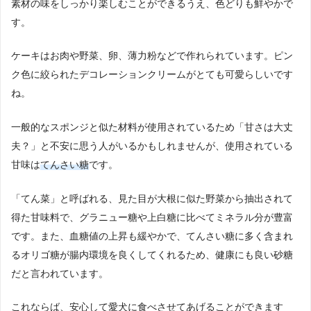
素材の味をしっかり楽しむことができるうえ、色どりも鮮やかで
す。
ケーキはお肉や野菜、卵、薄力粉などで作れられています。ピン
ク色に絞られたデコレーションクリームがとても可愛らしいです
ね。
一般的なスポンジと似た材料が使用されているため「甘さは大丈
夫？」と不安に思う人がいるかもしれませんが、使用されている
甘味は
てんさい糖
です。
「てん菜」と呼ばれる、見た目が大根に似た野菜から抽出されて
得た甘味料で、グラニュー糖や上白糖に比べてミネラル分が豊富
です。また、血糖値の上昇も緩やかで、てんさい糖に多く含まれ
るオリゴ糖が腸内環境を良くしてくれるため、健康にも良い砂糖
だと言われています。
これならば、安心して愛犬に食べさせてあげることができます