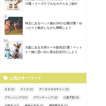
14選！リーズナブルなホテルもご紹介
埼玉にあるペット連れOKの公園10選！ゆ
ったりと散歩しながら満喫しよう
大阪にある犬用ケーキ販売店7選！ペット
と一緒に思い出に残る記念日にしよう
人気のキーワード
まる
(1)
スイカ
(1)
デンタルモモチャン
(1)
ブラッシング
(17)
マウンティング
(2)
口臭予防
(5)
小型犬
(11)
急性心不全
(1)
慢性腎不全
(1)