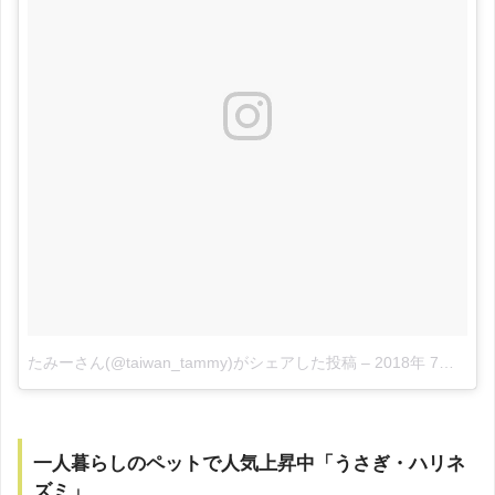
たみーさん(@taiwan_tammy)がシェアした投稿
–
2018年 7月月3日午前8時38分PDT
一人暮らしのペットで人気上昇中「うさぎ・ハリネ
ズミ」