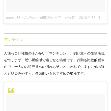
sumile55さん(@sumile55)がシェアした投稿
–
2018年 7月月2日午前3時39分PDT
マンチカン
人懐っこい性格の子が多い「マンチカン」。飼い主への愛情表現
を惜しまず、近い距離感で過ごせる猫種です。行動も比較的穏や
かで、一人のお留守番への慣れも早いといわれています。他の猫
とも馴染みやすく、多頭飼いもおすすめの猫種です。