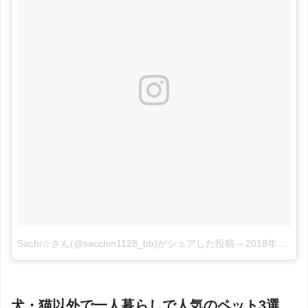
Sachi☆さん(@sacchin1128_bb)がシェアした投稿
–
2018年 7月月2日午前2時34分PDT
犬・猫以外で一人暮らしで人気のペット3選