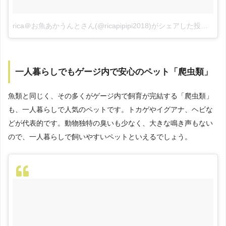
rica＠お魚あかうんとさん(@ricapipipi2018)がシェアした投稿
–
2
一人暮らしでもゲージ内で安心のペット「爬虫類」
魚類と同じく、その多くがゲージ内で飼育が完結する「爬虫類」
も、一人暮らしで人気のペットです。トカゲやイグアナ、ヘビな
どが代表的です。動物独特の臭いも少なく、大きな鳴き声もない
ので、一人暮らしで飼いやすいペットといえるでしょう。