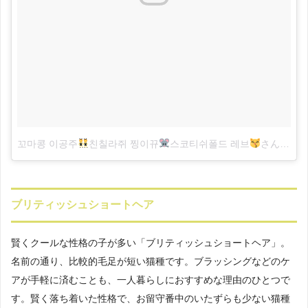
꼬마콩 이공주
친칠라쥐 찡이뀨
스코티쉬폴드 레브
さん(@ko2kong)がシェアした投稿
ブリティッシュショートヘア
賢くクールな性格の子が多い「ブリティッシュショートヘア」。
名前の通り、比較的毛足が短い猫種です。ブラッシングなどのケ
アが手軽に済むことも、一人暮らしにおすすめな理由のひとつで
す。賢く落ち着いた性格で、お留守番中のいたずらも少ない猫種