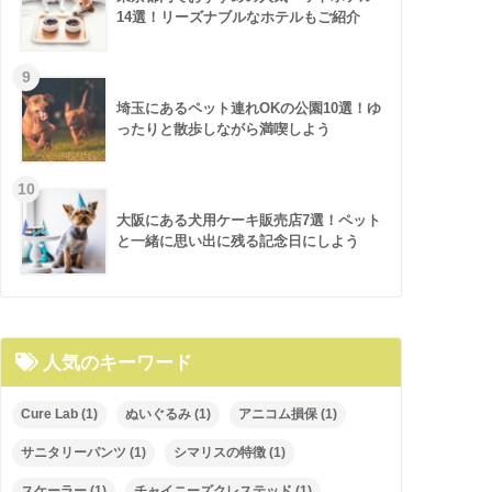
14選！リーズナブルなホテルもご紹介
埼玉にあるペット連れOKの公園10選！ゆ
ったりと散歩しながら満喫しよう
大阪にある犬用ケーキ販売店7選！ペット
と一緒に思い出に残る記念日にしよう
人気のキーワード
Cure Lab
(1)
ぬいぐるみ
(1)
アニコム損保
(1)
サニタリーパンツ
(1)
シマリスの特徴
(1)
スケーラー
(1)
チャイニーズクレステッド
(1)