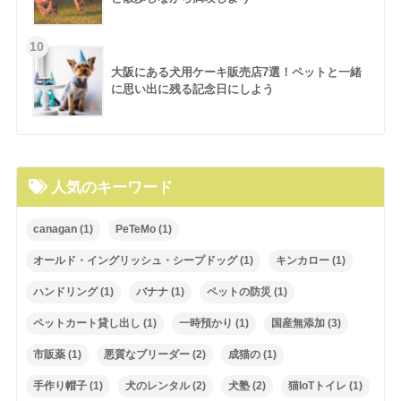
大阪にある犬用ケーキ販売店7選！ペットと一緒
に思い出に残る記念日にしよう
人気のキーワード
canagan
(1)
PeTeMo
(1)
オールド・イングリッシュ・シープドッグ
(1)
キンカロー
(1)
ハンドリング
(1)
バナナ
(1)
ペットの防災
(1)
ペットカート貸し出し
(1)
一時預かり
(1)
国産無添加
(3)
市販薬
(1)
悪質なブリーダー
(2)
成猫の
(1)
手作り帽子
(1)
犬のレンタル
(2)
犬塾
(2)
猫IoTトイレ
(1)