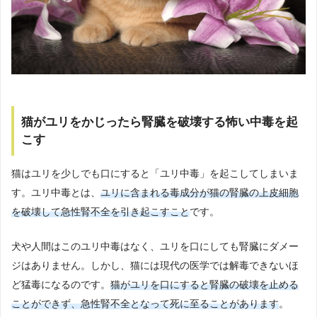
猫がユリをかじったら腎臓を破壊する怖い中毒を起
こす
猫はユリを少しでも口にすると「ユリ中毒」を起こしてしまいま
す。ユリ中毒とは、
ユリに含まれる毒成分が猫の腎臓の上皮細胞
を破壊して急性腎不全を引き起こすこと
です。
犬や人間はこのユリ中毒はなく、ユリを口にしても腎臓にダメー
ジはありません。しかし、猫には現代の医学では解毒できないほ
ど猛毒になるのです。
猫がユリを口にすると腎臓の破壊を止める
ことができず、急性腎不全となって死に至ることがあります
。