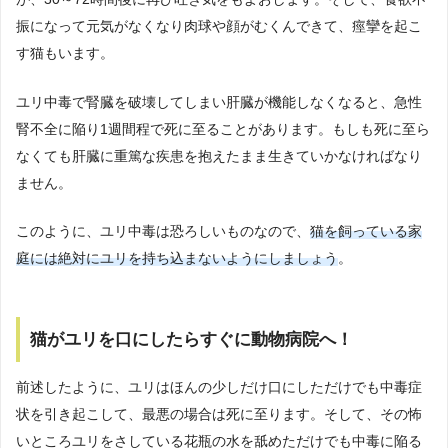
振になって元気がなくなり肉球や顔がむくんできて、痙攣を起こ
す猫もいます。
ユリ中毒で腎臓を破壊してしまい肝臓が機能しなくなると、急性
腎不全に陥り1週間程で死に至ることがあります。もしも死に至ら
なくても肝臓に重篤な疾患を抱えたまま生きていかなければなり
ません。
このように、ユリ中毒は恐ろしいものなので、
猫を飼っている家
庭には絶対にユリを持ち込まないようにしましょう
。
猫がユリを口にしたらすぐに動物病院へ！
前述したように、ユリはほんの少しだけ口にしただけでも中毒症
状を引き起こして、最悪の場合は死に至ります。そして、その怖
いところユリをさしている花瓶の水を舐めただけでも中毒に陥る