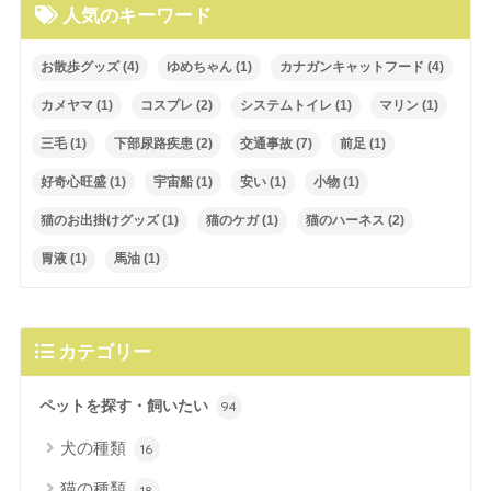
人気のキーワード
お散歩グッズ
(4)
ゆめちゃん
(1)
カナガンキャットフード
(4)
カメヤマ
(1)
コスプレ
(2)
システムトイレ
(1)
マリン
(1)
三毛
(1)
下部尿路疾患
(2)
交通事故
(7)
前足
(1)
好奇心旺盛
(1)
宇宙船
(1)
安い
(1)
小物
(1)
猫のお出掛けグッズ
(1)
猫のケガ
(1)
猫のハーネス
(2)
胃液
(1)
馬油
(1)
カテゴリー
ペットを探す・飼いたい
94
犬の種類
16
猫の種類
18