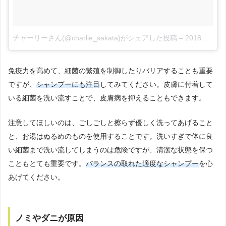
チャーリーさん(@charlie_sakata)がシェアした投稿
–
2018年 5月月25日午後11時14分PDT
免疫力を高めて、細菌の繁殖を制御したりバリアすることも重要
ですが、
シャンプーにも注目
してみてください。皮膚に付着して
いる細菌を洗い流すことで、皮膚病を抑えることもできます。
注意してほしいのは、ごしごしと擦らず優しく洗ってあげること
と、お湯はぬるめのものを使用することです。洗いすぎで体に良
い細菌まで洗い流してしまうのは危険ですが、清潔な状態を保つ
こともとても重要です。
バランスの取れた適度なシャンプー
を心
あげてください。
ノミやダニが原因