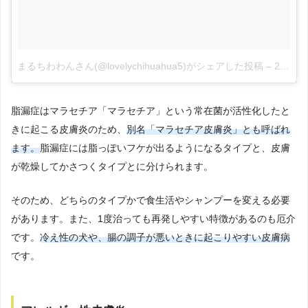
まるちわわんさん(@lovelychihuahua5)がシェアした投稿
–
2018年 7月月10日午後4時18分PDT
脂漏症はマラセチア「マラセチア」という常在菌が活性化したと
きに起こる皮膚炎のため、
別名「マラセチア皮膚炎」とも呼ばれ
ます。
脂漏症には脂っぽいフケが出るようになるタイプと、皮膚
が乾燥してかさつくタイプとに分けられます。
そのため、どちらのタイプかで食生活やシャンプーを変える必要
があります。また、1度治っても再発しやすい特徴があるのも厄介
です。
冷え性の犬や、腸の調子が悪いときに起こりやすい皮膚病
です。