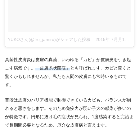
YUKOさん(@fre_jamiro)がシェアした投稿
–
2015年 7月月15日午後3時25分PDT
真菌性皮膚炎は皮膚の真菌、いわゆる「カビ」が皮膚炎を引き起
こす病気です。
「皮膚糸状菌症」
とも呼ばれます。カビと聞くと
驚くかもしれませんが、私たち人間の皮膚にも常時いるもので
す。
普段は皮膚のバリア機能で制御できているカビも、バランスが崩
れると悪さをします。そのため免疫力が弱い子犬の感染が多いの
が特徴です。円形に抜け毛の症状が見られ、1度感染すると完治ま
で長期間必要となるため、厄介な皮膚病と言えます。