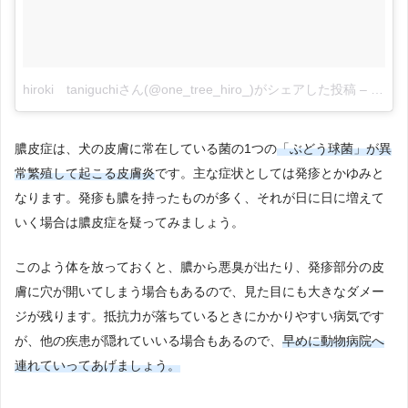
hiroki taniguchiさん(@one_tree_hiro_)がシェアした投稿
–
2018
膿皮症は、犬の皮膚に常在している菌の1つの
「ぶどう球菌」が異
常繁殖して起こる皮膚炎
です。主な症状としては発疹とかゆみと
なります。発疹も膿を持ったものが多く、それが日に日に増えて
いく場合は膿皮症を疑ってみましょう。
このよう体を放っておくと、膿から悪臭が出たり、発疹部分の皮
膚に穴が開いてしまう場合もあるので、見た目にも大きなダメー
ジが残ります。抵抗力が落ちているときにかかりやすい病気です
が、他の疾患が隠れていいる場合もあるので、
早めに動物病院へ
連れていってあげましょう。