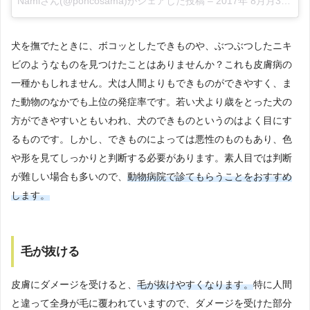
Namiさん(@poncosama)がシェアした投稿
–
2017年 8月月31日午後9時05分PDT
犬を撫でたときに、ボコッとしたできものや、ぶつぶつしたニキ
ビのようなものを見つけたことはありませんか？これも皮膚病の
一種かもしれません。犬は人間よりもできものができやすく、ま
た動物のなかでも上位の発症率です。若い犬より歳をとった犬の
方ができやすいともいわれ、犬のできものというのはよく目にす
るものです。しかし、できものによっては悪性のものもあり、色
や形を見てしっかりと判断する必要があります。素人目では判断
が難しい場合も多いので、
動物病院で診てもらうことをおすすめ
します。
毛が抜ける
皮膚にダメージを受けると、
毛が抜けやすくなります。
特に人間
と違って全身が毛に覆われていますので、ダメージを受けた部分