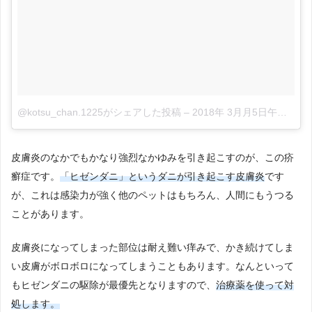
@kotsu_chan.1225がシェアした投稿
–
2018年 3月月5日午前2時42分PST
皮膚炎のなかでもかなり強烈なかゆみを引き起こすのが、この疥
癬症です。
「ヒゼンダニ」というダニが引き起こす皮膚炎
です
が、これは感染力が強く他のペットはもちろん、人間にもうつる
ことがあります。
皮膚炎になってしまった部位は耐え難い痒みで、かき続けてしま
い皮膚がボロボロになってしまうこともあります。なんといって
もヒゼンダニの駆除が最優先となりますので、
治療薬を使って対
処します。