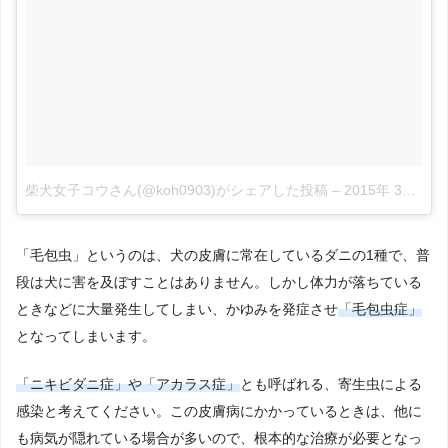
柴犬女子コウさん(@koh0903)がシェアした投稿
–
2015年 3月月20日午後6時25分PDT
「毛包虫」というのは、犬の皮膚に常在しているダニの1種で、普
段は犬に害を及ぼすことはありません。しかし体力が落ちている
ときなどに大量発生してしまい、かゆみを発症させ
「毛包虫症」
となってしまいます。
「ニキビダニ症」や「アカラス症」
とも呼ばれる、寄生虫による
感染と考えてください。この皮膚病にかかっているときは、他に
も病気が隠れている場合が多いので、根本的な治療が必要となっ