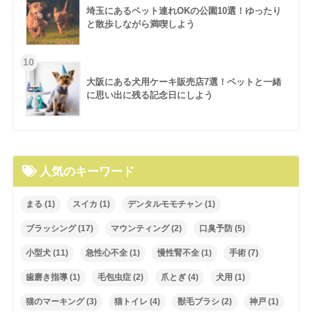
埼玉にあるペット連れOKの公園10選！ゆったり
と散歩しながら満喫しよう
大阪にある犬用ケーキ販売店7選！ペットと一緒
に思い出に残る記念日にしよう
人気のキーワード
まる
(1)
スイカ
(1)
デンタルモモチャン
(1)
ブラッシング
(17)
マウンティング
(2)
口臭予防
(5)
小型犬
(11)
急性心不全
(1)
慢性腎不全
(1)
手術
(7)
歯磨き指導
(1)
毛包虫症
(2)
爪とぎ
(4)
犬用
(1)
猫のマーキング
(3)
猫トイレ
(4)
獣毛ブラシ
(2)
神戸
(1)