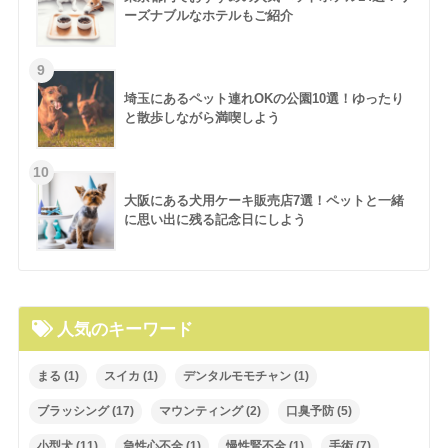
ーズナブルなホテルもご紹介
埼玉にあるペット連れOKの公園10選！ゆったり
と散歩しながら満喫しよう
大阪にある犬用ケーキ販売店7選！ペットと一緒
に思い出に残る記念日にしよう
人気のキーワード
まる
(1)
スイカ
(1)
デンタルモモチャン
(1)
ブラッシング
(17)
マウンティング
(2)
口臭予防
(5)
小型犬
(11)
急性心不全
(1)
慢性腎不全
(1)
手術
(7)