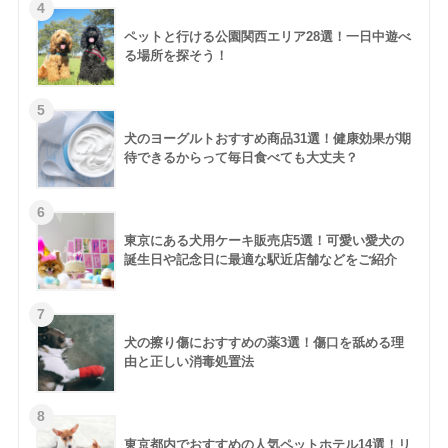
ペットと行ける公園関西エリア28選！一日中遊べ
る場所を探そう！
犬のヨーグルトおすすめ商品31選！健康効果が期
待できるからって毎日食べても大丈夫？
東京にある犬用ケーキ販売店5選！可愛い愛犬の
誕生日や記念日に最適な駅近店舗などをご紹介
犬の擦り傷におすすめの薬3選！傷口を舐める理
由と正しい消毒処置法
東京都内でおすすめの人気ペットホテル14選！リ