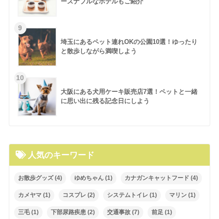
ーズナブルなホテルもご紹介
埼玉にあるペット連れOKの公園10選！ゆったり
と散歩しながら満喫しよう
大阪にある犬用ケーキ販売店7選！ペットと一緒
に思い出に残る記念日にしよう
人気のキーワード
お散歩グッズ
(4)
ゆめちゃん
(1)
カナガンキャットフード
(4)
カメヤマ
(1)
コスプレ
(2)
システムトイレ
(1)
マリン
(1)
三毛
(1)
下部尿路疾患
(2)
交通事故
(7)
前足
(1)