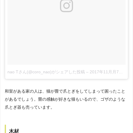
nao Tさん(@coro_nao)がシェアした投稿
–
2017年11月月7日午前6時18分PST
和室がある家の人は、猫が畳で爪とぎをしてしまって困ったこと
があるでしょう。畳の感触が好きな猫もいるので、ゴザのような
爪とぎ器も売っています。
木材