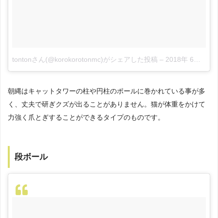
tontonさん(@korokorotonmc)がシェアした投稿
–
2018年 6月月5日午前12時35分PDT
朝縄はキャットタワーの柱や円柱のポールに巻かれている事が多
く、丈夫で研ぎクズが出ることがありません。猫が体重をかけて
力強く爪とぎすることができるタイプのものです。
段ボール