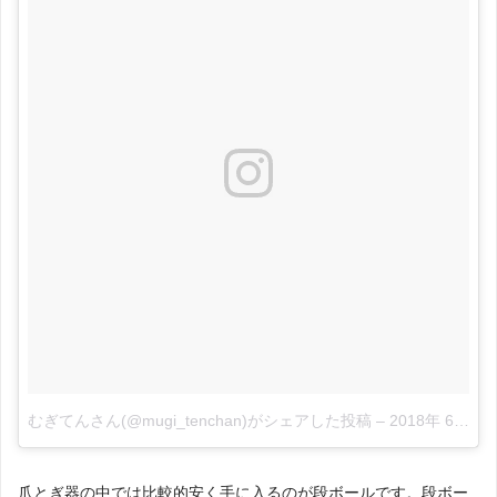
むぎてんさん(@mugi_tenchan)がシェアした投稿
–
2018年 6月月25日午前7時06分PDT
爪とぎ器の中では比較的安く手に入るのが段ボールです。段ボー