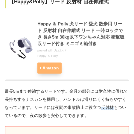
【Happy&Polly】リード 反射材 自在伸縮式
Happy ＆ Polly 犬リード 愛犬 散歩用 リー
ド 反射材 自在伸縮式 リード 一時ロックで
き 長さ5m 30kg以下ワンちゃん対応 衝撃吸
収リード付き ミニゴミ箱付き
posted with
カエレバ
Happy ＆ Polly
Amazon
最長5mまで伸縮するリードです。金具の部分には耐久性に優れて
長持ちするナスカンを採用し、ハンドルは滑りにくく持ちやすく
なっています。リードには夜間の事故防止に役立つ
反射材
もつい
ているので、夜の散歩も安心してできます。