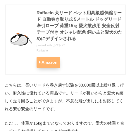
Raffaelo 犬リード ペット用高級感伸縮リー
ド 自動巻き取り式 5メートル ドッグリード
牽引ロープ 荷重15㎏ 愛犬散歩用 安全反射
テープ付き オシャレ配色 飼い主と愛犬のた
めにデザインされる
posted with
カエレバ
Raffaelo
Amazon
こちらは、長いリードを巻き戻す試験を30,000回以上繰り返し行
い、耐久性に優れている商品です。リードが長いからと愛犬も嬉
しく走り回ることができますが、不意な飛び出しにも対応してく
れる安心安全のリードです。
ただし、体重が15kgまでとなっておりますので、愛犬の体重と合
っているか把握しておくことが大切です。