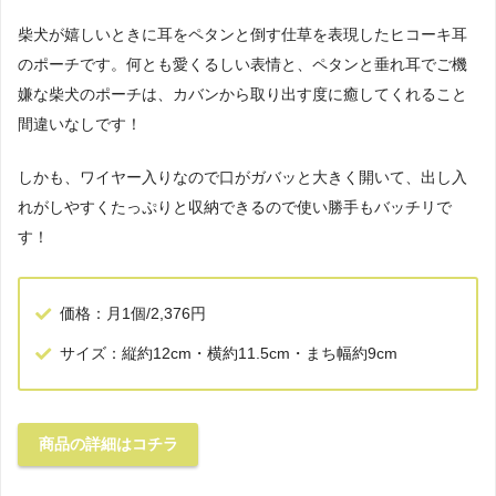
柴犬が嬉しいときに耳をペタンと倒す仕草を表現したヒコーキ耳
のポーチです。何とも愛くるしい表情と、ペタンと垂れ耳でご機
嫌な柴犬のポーチは、カバンから取り出す度に癒してくれること
間違いなしです！
しかも、ワイヤー入りなので口がガバッと大きく開いて、出し入
れがしやすくたっぷりと収納できるので使い勝手もバッチリで
す！
価格：月1個/2,376円
サイズ：縦約12cm・横約11.5cm・まち幅約9cm
商品の詳細はコチラ